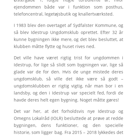
ejendommen både var i funktion som posthus,
telefoncentral, legetøjsbutik og knallertværksted.
I 1983 blev den overtaget af Sydfalster Kommune, og
så blev Idestrup Ungdomsklub oprettet. Efter 32 år
kunne bygningen ikke mere, og det blev besluttet, at
klubben måtte flytte og huset rives ned.
Det ville have været rigtig trist for ungdommen i
Idestrup, for lige så slidt som bygningen var, lige så
glade var de for den. Hvis de unge mistede deres
ungdomsklub, så ville det ikke være så godt –
ungdomsklubben er rigtig vigtig, når man bor i en
landsby, og den i Idestrup var specielt fed, fordi de
havde deres helt egen bygning. Noget måtte gøres!
Det var her, at det forholdsvis nye Idestrup og
Omegns Lokalråd (IOLR) besluttede at prøve at redde
bygningen, dens funktioner, og den specielle
historie, som ligger bag. Fra 2015 – 2018 lykkedes det