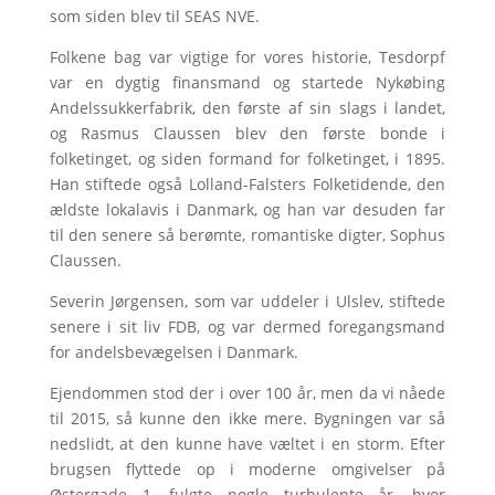
som siden blev til SEAS NVE.
Folkene bag var vigtige for vores historie, Tesdorpf
var en dygtig finansmand og startede Nykøbing
Andelssukkerfabrik, den første af sin slags i landet,
og Rasmus Claussen blev den første bonde i
folketinget, og siden formand for folketinget, i 1895.
Han stiftede også Lolland-Falsters Folketidende, den
ældste lokalavis i Danmark, og han var desuden far
til den senere så berømte, romantiske digter, Sophus
Claussen.
Severin Jørgensen, som var uddeler i Ulslev, stiftede
senere i sit liv FDB, og var dermed foregangsmand
for andelsbevægelsen i Danmark.
Ejendommen stod der i over 100 år, men da vi nåede
til 2015, så kunne den ikke mere. Bygningen var så
nedslidt, at den kunne have væltet i en storm. Efter
brugsen flyttede op i moderne omgivelser på
Østergade 1, fulgte nogle turbulente år, hvor