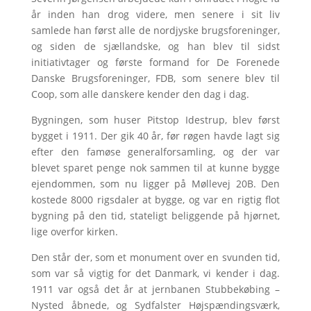
år inden han drog videre, men senere i sit liv
samlede han først alle de nordjyske brugsforeninger,
og siden de sjællandske, og han blev til sidst
initiativtager og første formand for De Forenede
Danske Brugsforeninger, FDB, som senere blev til
Coop, som alle danskere kender den dag i dag.
Bygningen, som huser Pitstop Idestrup, blev først
bygget i 1911. Der gik 40 år, før røgen havde lagt sig
efter den famøse generalforsamling, og der var
blevet sparet penge nok sammen til at kunne bygge
ejendommen, som nu ligger på Møllevej 20B. Den
kostede 8000 rigsdaler at bygge, og var en rigtig flot
bygning på den tid, stateligt beliggende på hjørnet,
lige overfor kirken.
Den står der, som et monument over en svunden tid,
som var så vigtig for det Danmark, vi kender i dag.
1911 var også det år at jernbanen Stubbekøbing –
Nysted åbnede, og Sydfalster Højspændingsværk,