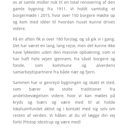
os at samle midler nok til en total renovering af den
gamle bygning fra 1911. Vi holdt samtidig et
borgermøde i 2015, hvor over 150 borgere mødte op
og kom med idéer til hvordan huset kunne drives
videre.
På én aften fik vi over 180 forslag, og så gik vi i gang.
Det har været en lang, lang rejse, men det kunne ikke
have lykkedes uden den massive opbakning, som vi
har haft hele vejen igennem, fra såvel borgere og
fonde, som kommune og alverdens
samarbejdspartnere fra både nær og fjern.
Sammen har vi genrejst bygningen og skabt et sted,
som bærer de stolte traditioner fra
andelsbevægelsen videre, hvor vi kan mødes på
kryds og tværs og være med til at holde
lokalsamfundet aktivt og i kontakt med sig selv om
resten af verden. Vi håber, at du vil lægge din vej
forbi Pitstop Idestrup og være med!