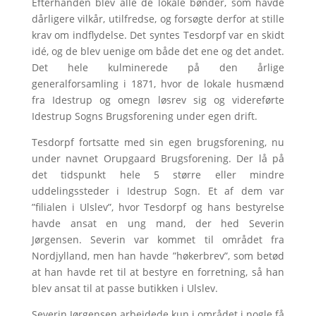
Efterhånden blev alle de lokale bønder, som havde
dårligere vilkår, utilfredse, og forsøgte derfor at stille
krav om indflydelse. Det syntes Tesdorpf var en skidt
idé, og de blev uenige om både det ene og det andet.
Det hele kulminerede på den årlige
generalforsamling i 1871, hvor de lokale husmænd
fra Idestrup og omegn løsrev sig og videreførte
Idestrup Sogns Brugsforening under egen drift.
Tesdorpf fortsatte med sin egen brugsforening, nu
under navnet Orupgaard Brugsforening. Der lå på
det tidspunkt hele 5 større eller mindre
uddelingssteder i Idestrup Sogn. Et af dem var
”filialen i Ulslev”, hvor Tesdorpf og hans bestyrelse
havde ansat en ung mand, der hed Severin
Jørgensen. Severin var kommet til området fra
Nordjylland, men han havde ”høkerbrev”, som betød
at han havde ret til at bestyre en forretning, så han
blev ansat til at passe butikken i Ulslev.
Severin Jørgensen arbejdede kun i området i nogle få